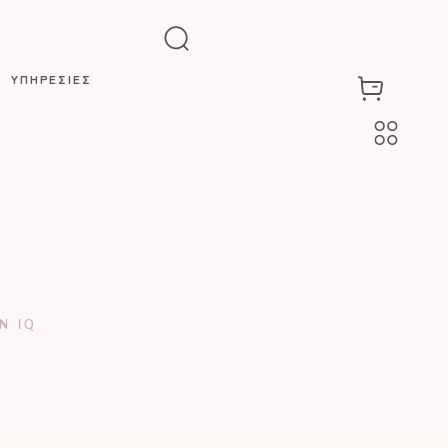
ΥΠΗΡΕΣΙΕΣ
ΠΡΟΣΩΠΟΥ
ΣΩΜΑΤΟΣ
LOCK
LASER
THE AFRODITE
METHOD™
ETS
N IQ
C
S