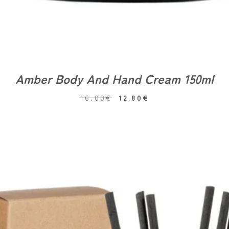
Amber Body And Hand Cream 150ml
16.00
€
12.80
€