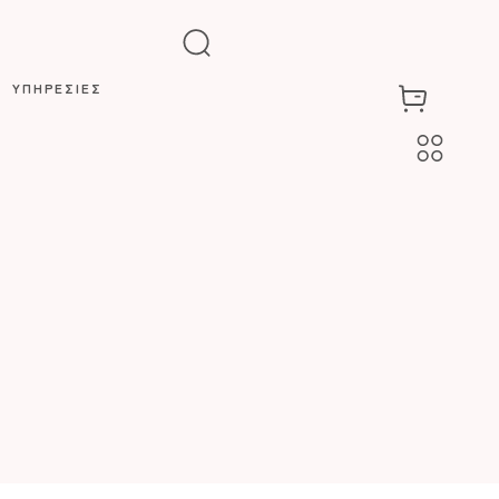
ΥΠΗΡΕΣΙΕΣ
ΠΡΟΣΩΠΟΥ
ΣΩΜΑΤΟΣ
LOCK
LASER
THE AFRODITE
METHOD™
ETS
C
S